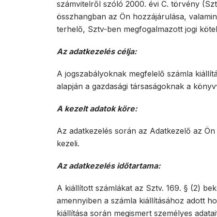
számvitelről szóló 2000. évi C. törvény (Sztv
összhangban az Ön hozzájárulása, valamint 
terhelő, Sztv-ben megfogalmazott jogi kötele
Az adatkezelés célja:
A jogszabályoknak megfelelő számla kiállítás
alapján a gazdasági társaságoknak a könyvvi
A kezelt adatok köre:
Az adatkezelés során az Adatkezelő az Ön ne
kezeli.
Az adatkezelés időtartama:
A kiállított számlákat az Sztv. 169. § (2) be
amennyiben a számla kiállításához adott hoz
kiállítása során megismert személyes adatai