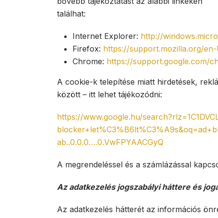
bővebb tájékoztatást az alábbi linkeken
találhat:
Internet Explorer:
http://windows.micro
Firefox:
https://support.mozilla.org/e
Chrome:
https://support.google.com/
A cookie-k telepítése miatt hirdetések, re
között – itt lehet tájékozódni:
https://www.google.hu/search?rlz=1
blocker+let%C3%B6lt%C3%A9s&oq=ad+block&g
ab..0.0.0….0.VwFPYAACGyQ
A megrendeléssel és a számlázással kapcso
Az adatkezelés jogszabályi háttere és joga
Az adatkezelés hátterét az információs önre