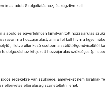
nie az adott Szolgáltatáshoz, és rögzítve kell
 alapuló és egyértelműen kinyilvánított hozzájárulás szüksé
sszavonni a hozzájárulást, amire fel kell hívni a figyelmü
élytől, illetve ellenkező esetben a szülőtől/gondviselőtől k
ú feldolgozáshoz kifejezett hozzájárulás szükséges (pl. spe
 jogos érdekekre van szüksége, amelyeket nem bírálnak fel
z ellenvetés elbírálásáig szüneteltetni lehet.