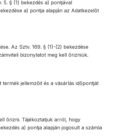
. 5. § (1) bekezdés a) pontjával
bekezdése a) pontja alapján az Adatkezelőt
tése. Az Sztv. 169. § (1)-(2) bekezdése
mviteli bizonylatot meg kell őrizniük.
termék jellemzőit és a vásárlás időpontját
ll őrizni. Tájékoztatjuk arról, hogy
bekezdés a) pontja alapján jogosult a számla