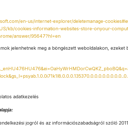
soft.com/en-us/internet-explorer/deletemanage-cookies#ie
n-US/kb/cookies-information-websites-store-onyour-compu
chrome/answer/95647?hl=en
klámok jelenhetnek meg a böngészett weboldalakon, ezeket b
C1DVCL_enHU476HU476&ei=OaHyWrHMDorCwQKZ_pboBQ&q=
s_l=psyab.1.0.0i71k1l8.0.0.0.135370.0.0.0.0.0.0.0.0..0.
latos adatkezelés
lapja:
ndelkezési jogról és az információszabadságról szóló 2011. 