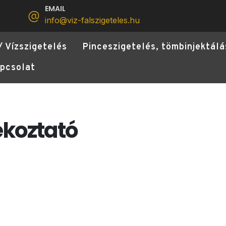
EMAIL
info@viz-falszigeteles.hu
/ Vízszigetelés
Pinceszigetelés, tömbinjektálá
pcsolat
ékoztató