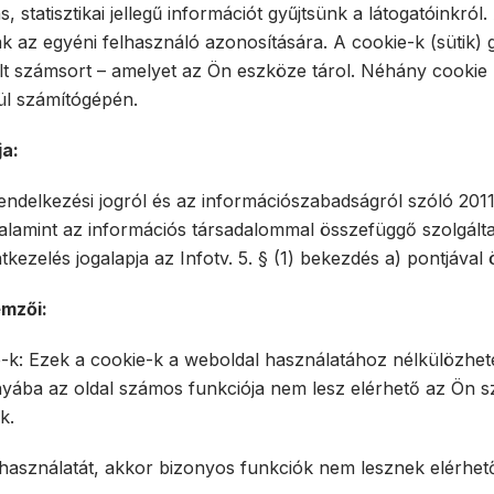
tatisztikai jellegű információt gyűjtsünk a látogatóinkról
 az egyéni felhasználó azonosítására. A cookie-k (sütik) 
rált számsort – amelyet az Ön eszköze tárol. Néhány cookie
ül számítógépén.
ja:
ndelkezési jogról és az információszabadságról szóló 2011. 
valamint az információs társadalommal összefüggő szolgálta
datkezelés jogalapja az Infotv. 5. § (1) bekezdés a) pontjáv
emzői:
: Ezek a cookie-k a weboldal használatához nélkülözhetet
nyába az oldal számos funkciója nem lesz elérhető az Ön s
k.
asználatát, akkor bizonyos funkciók nem lesznek elérhető