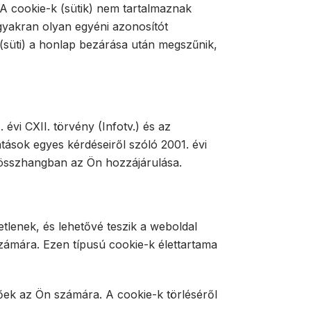
. A cookie-k (sütik) nem tartalmaznak
gyakran olyan egyéni azonosítót
 (süti) a honlap bezárása után megszűnik,
évi CXII. törvény (Infotv.) és az
tások egyes kérdéseiről szóló 2001. évi
al összhangban az Ön hozzájárulása.
lenek, és lehetővé teszik a weboldal
zámára. Ezen típusú cookie-k élettartama
ek az Ön számára. A cookie-k törléséről