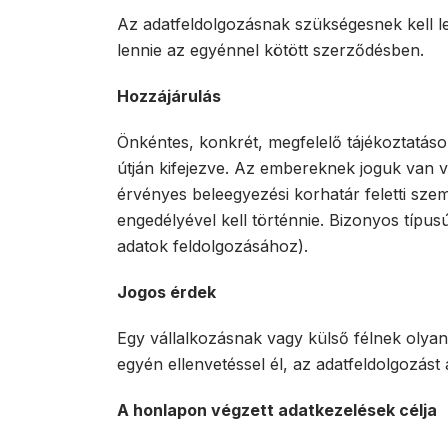
Az adatfeldolgozásnak szükségesnek kell len
lennie az egyénnel kötött szerződésben.
Hozzájárulás
Önkéntes, konkrét, megfelelő tájékoztatáson
útján kifejezve. Az embereknek joguk van vi
érvényes beleegyezési korhatár feletti szem
engedélyével kell történnie. Bizonyos típus
adatok feldolgozásához).
Jogos érdek
Egy vállalkozásnak vagy külső félnek olyan
egyén ellenvetéssel él, az adatfeldolgozást a
A honlapon végzett adatkezelések célja