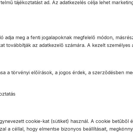
telmű tájékoztatást ad. Az adatkezelés célja lehet marketin
ló adja meg a fenti jogalapoknak megfelelő módon, másrész
at továbbítják az adatkezelő számára. A kezelt személyes a
 a törvényi előírások, a jogos érdek, a szerződésben megh
oztatás
ynevezett cookie-kat (sütiket) használ. A cookie betűből 
l a céllal, hogy elmentse bizonyos beállításait, megkönny