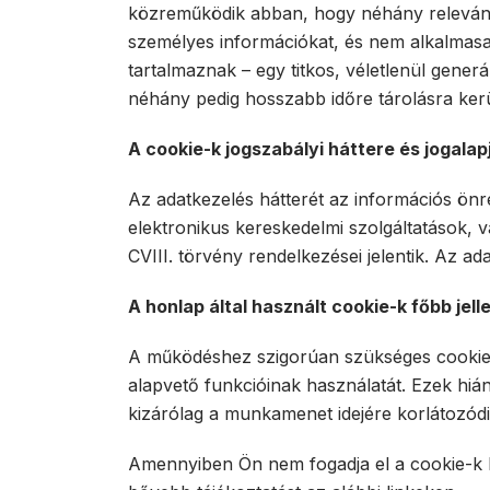
közreműködik abban, hogy néhány releváns, s
személyes információkat, és nem alkalmasak
tartalmaznak – egy titkos, véletlenül gene
néhány pedig hosszabb időre tárolásra ker
A cookie-k jogszabályi háttere és jogalap
Az adatkezelés hátterét az információs önre
elektronikus kereskedelmi szolgáltatások, 
CVIII. törvény rendelkezései jelentik. Az a
A honlap által használt cookie-k főbb jell
A működéshez szigorúan szükséges cookie-k
alapvető funkcióinak használatát. Ezek hiá
kizárólag a munkamenet idejére korlátozódi
Amennyiben Ön nem fogadja el a cookie-k h