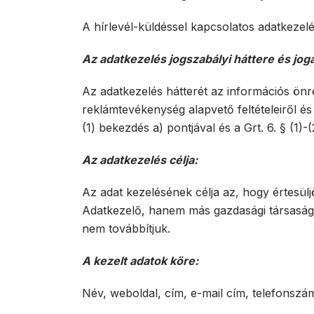
A hírlevél-küldéssel kapcsolatos adatkezel
Az adatkezelés jogszabályi háttere és joga
Az adatkezelés hátterét az információs önre
reklámtevékenység alapvető feltételeiről és e
(1) bekezdés a) pontjával és a Grt. 6. § (1
Az adatkezelés célja:
Az adat kezelésének célja az, hogy értesülj
Adatkezelő, hanem más gazdasági társaságok
nem továbbítjuk.
A kezelt adatok köre:
Név, weboldal, cím, e-mail cím, telefonszá