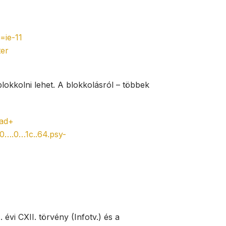
=ie-11
ter
lokkolni lehet. A blokkolásról – többek
ad+
0….0…1c..64.psy-
évi CXII. törvény (Infotv.) és a