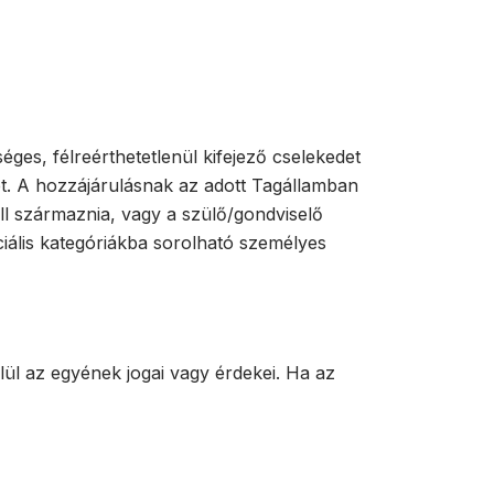
ges, félreérthetetlenül kifejező cselekedet
ket. A hozzájárulásnak az adott Tagállamban
ell származnia, vagy a szülő/gondviselő
ciális kategóriákba sorolható személyes
ül az egyének jogai vagy érdekei. Ha az