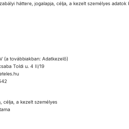
bályi háttere, jogalapja, célja, a kezelt személyes adatok
V (a továbbiakban: Adatkezelő)
saba Toldi u. 4 II/19
eteles.hu
542
 célja, a kezelt személyes
rtama