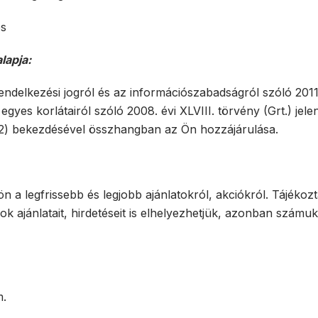
és
lapja:
ndelkezési jogról és az információszabadságról szóló 2011. 
gyes korlátairól szóló 2008. évi XLVIII. törvény (Grt.) jelen
)-(2) bekezdésével összhangban az Ön hozzájárulása.
ön a legfrissebb és legjobb ajánlatokról, akciókról. Tájékoz
 ajánlatait, hirdetéseit is elhelyezhetjük, azonban számuk
m.