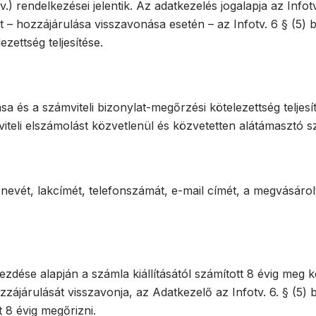
.) rendelkezései jelentik. Az adatkezelés jogalapja az Infotv
– hozzájárulása visszavonása esetén – az Infotv. 6 § (5) 
zettség teljesítése.
a és a számviteli bizonylat-megőrzési kötelezettség teljesí
teli elszámolást közvetlenül és közvetetten alátámasztó szá
vét, lakcímét, telefonszámát, e-mail címét, a megvásárolt 
kezdése alapján a számla kiállításától számított 8 évig meg ke
zájárulását visszavonja, az Adatkezelő az Infotv. 6. § (5) 
t 8 évig megőrizni.